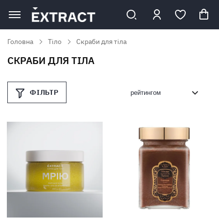
Головна
Тiло
Скраби для тiла
СКРАБИ ДЛЯ ТIЛА
ФІЛЬТР