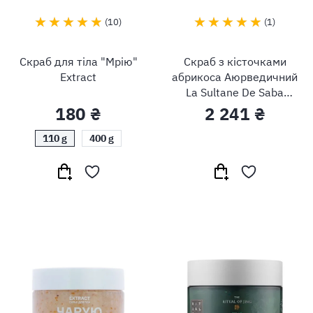
10
1
Скраб для тіла "Мрію"
Скраб з кісточками
Extract
абрикоса Аюрведичний
La Sultane De Saba
Gommage Ayurvedique
180 ₴
2 241 ₴
110 g
400 g