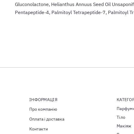
Gluconolactone, Helianthus Annuus Seed Oil Unsaponifi
Pentapeptide-4, Palmitoyl Tetrapeptide-7, Palmitoyl Tr
ІНФОРМАЦІЯ
КАТЕГОР
Парфуме
Про компанію
Тiло
Оплата і доставка
Макіяж
Контакти