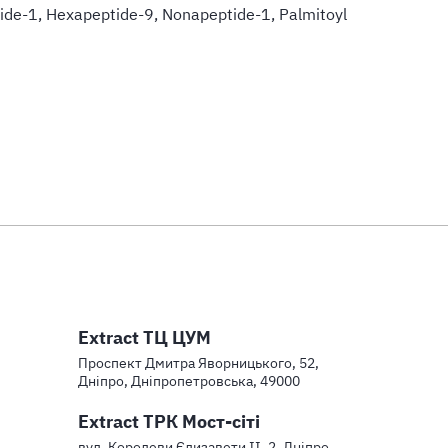
tide-1, Hexapeptide-9, Nonapeptide-1, Palmitoyl
Extract ТЦ ЦУМ
Проспект Дмитра Яворницького, 52,
Дніпро, Дніпропетровська, 49000
Extract ТРК Мост-сіті
вул. Королеви Єлизавети ІІ, 2, Дніпро,