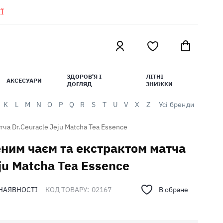
Ї
ЗДОРОВ'Я І
ЛІТНІ
АКСЕСУАРИ
ДОГЛЯД
ЗНИЖКИ
K
L
M
N
O
P
Q
R
S
T
U
V
X
Z
Усі бренди
ча Dr.Ceuracle Jeju Matcha Tea Essence
еним чаєм та екстрактом матча
ju Matcha Tea Essence
 НАЯВНОСТІ
КОД ТОВАРУ:
02167
В обране