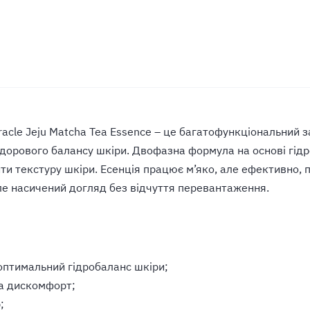
racle Jeju Matcha Tea Essence – це багатофункціональний 
здорового балансу шкіри. Двофазна формула на основі гід
и текстуру шкіри. Есенція працює м’яко, але ефективно, п
але насичений догляд без відчуття перевантаження.
оптимальний гідробаланс шкіри;
а дискомфорт;
;