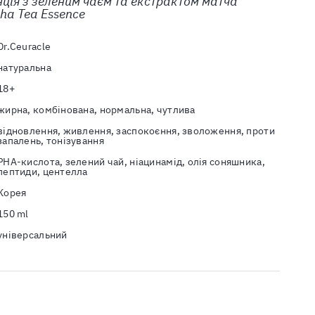
нція з зеленим чаєм та екстрактом матча
cha Tea Essence
Dr.Ceuracle
натуральна
18+
жирна, комбінована, нормальна, чутлива
відновлення, живлення, заспокоєння, зволоження, проти
запалень, тонізування
PHA-кислота, зелений чай, ніацинамід, олія соняшника,
пептиди, центелла
Корея
150 ml
універсальний