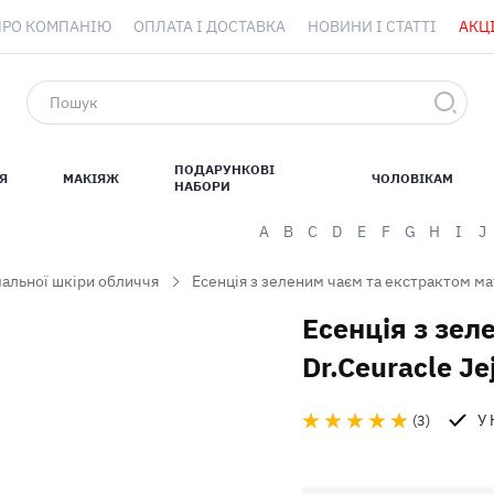
ПРО КОМПАНІЮ
ОПЛАТА І ДОСТАВКА
НОВИНИ І СТАТТІ
АКЦІ
ПОДАРУНКОВІ
Я
МАКІЯЖ
ЧОЛОВІКАМ
НАБОРИ
A
B
C
D
E
F
G
H
I
J
альної шкіри обличчя
Есенція з зеленим чаєм та екстрактом мат
Есенція з зел
Dr.Ceuracle Je
У
3