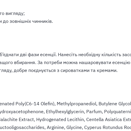
го вигляду;
и до зовнішніх чинників.
’єднати дві фази есенції. Нанесіть необхідну кількість з
ращого вбирання. За потреби можна нашаровувати есенцію
гляду, добре поєднується з сироватками та кремами.
genated Poly(C6-14 Olefin), Methylpropanediol, Butylene Glyco
 Hydroxyacetophenone, Ethylhexylglycerin, Parfum, Polyquater
achite Extract, Hydrogenated Lecithin, Centella Asiatica Extr
uctooligosaccharides, Arginine, Glycine, Cyperus Rotundus Root 