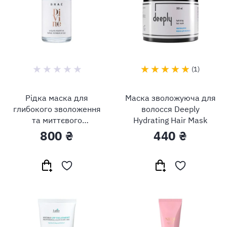
1
Рідка маска для
Маска зволожуюча для
глибокого зволоження
волосся Deeply
та миттєвого
Hydrating Hair Mask
відновлення волосся
800 ₴
440 ₴
Brae Divine Liquid
Keratin Mask Power
Dose