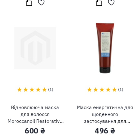
1
1
Відновлююча маска
Маска енергетична для
для волосся
щоденного
Moroccanoil Restorative
застосування для
Hair Mask
волосся Insight
600 ₴
496 ₴
Energizing Mask