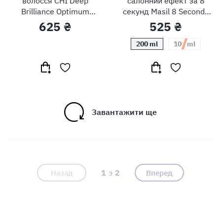
волосся CHI Deep
салонний ефект за 8
Brilliance Optimum
секунд Masil 8 Seconds
Protein Masque
Salon Hair Mask
625 ₴
525 ₴
200 ml
100 ml
Завантажити ще
1
2
Назад
Вперед