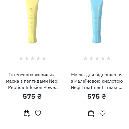
Інтенсивна живильна
Маска для відновлення
маска з пептидами Neqi
з малеїновою кислотою
Peptide Infusion Power
Neqi Treatment Treasure
Treatment
Build Boost
575 ₴
575 ₴