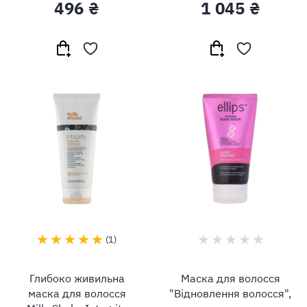
Damaged Hair
Conditioner
496 ₴
1 045 ₴
Restructurizing Mask
1
Глибоко живильна
Маска для волосся
маска для волосся
"Відновлення волосся",