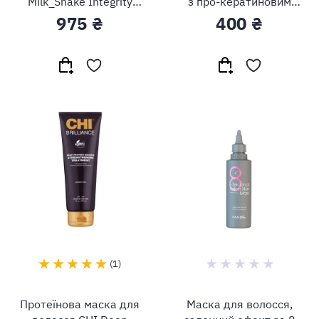
Milk_Shake Integrity
з про-кератиновим
Intensive Treatment
комплексом Ellips
975 ₴
400 ₴
Vitamin Hair Mask Hair
Repair
1
Протеїнова маска для
Маска для волосся,