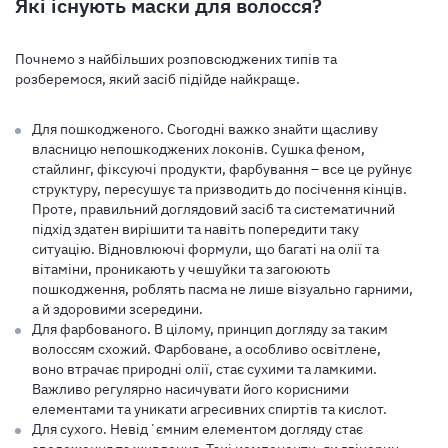
Які існують маски для волосся?
Почнемо з найбільших розповсюджених типів та
розберемося, який засіб підійде найкраще.
Для пошкодженого. Сьогодні важко знайти щасливу
власницю непошкоджених локонів. Сушка феном,
стайлинг, фіксуючі продукти, фарбування – все це руйнує
структуру, пересушує та призводить до посічення кінців.
Проте, правильний доглядовий засіб та систематичний
підхід здатен вирішити та навіть попередити таку
ситуацію. Відновлюючі формули, що багаті на олії та
вітаміни, проникають у чешуйки та загоюють
пошкодження, роблять пасма не лише візуально гарними,
а й здоровими зсередини.
Для фарбованого. В цілому, принцип догляду за таким
волоссям схожий. Фарбоване, а особливо освітлене,
воно втрачає природні олії, стає сухими та ламкими.
Важливо регулярно насичувати його корисними
елементами та уникати агресивних спиртів та кислот.
Для сухого. Невідʼємним елементом догляду стає