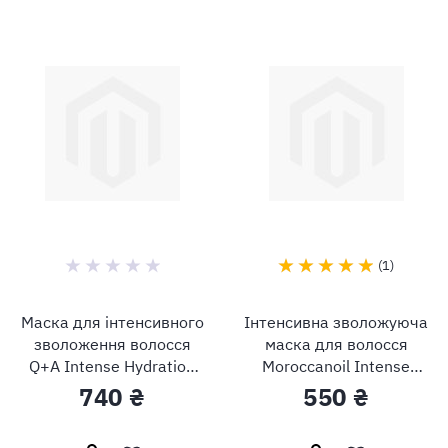
1
Маска для інтенсивного
Інтенсивна зволожуюча
зволоження волосся
маска для волосся
Q+A Intense Hydration
Moroccanoil Intense
Hair Mask
Hydrating Mask
740 ₴
550 ₴