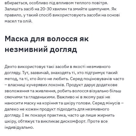
вбирається, особливо під впливом теплого повітря.
Залишіть засіб на 20-30 хвилин та змийте шампунем. Як
правило, у такий спосіб використовують засоби на основі
масел та олій.
Маска для волосся як
незмивний догляд
Дехто використовує такі засоби в якості незмивного
догляду. Тут, зазвичай, знаходять ті, хто підтримує такий
метод, та ті, хто його не любить. Серед поціновувачів часто
– власниці кучерявих локонів. Продукт дарує додаткове
зволоження та живлення, робить волосся візуально більш
сяючими та гладенькими. Важливо ні в якому разі не
наносити маску на коріння та шкіру голови. Серед мінусів –
далеко не кожен продукт підходить для незмивного
догляду. І як показує практика, часто це лише жирнить
шкіру, обтяжує та викликає дискомфорт. Проте все
індивідуально.