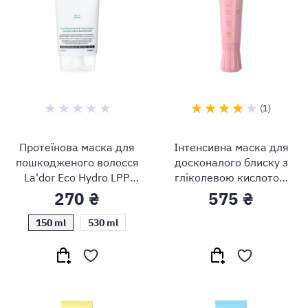
1
Протеїнова маска для
Інтенсивна маска для
пошкодженого волосся
досконалого блиску з
La'dor Eco Hydro LPP
гліколевою кислотою
Treatment
Neqi Treatment Treasure
270 ₴
575 ₴
Gloss Glaze
150 ml
530 ml