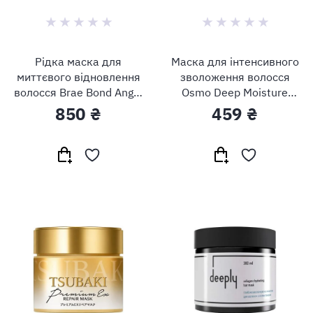
Рідка маска для
Маска для інтенсивного
миттєвого відновлення
зволоження волосся
волосся Brae Bond Angel
Osmo Deep Moisture
Blond Power Dose
Mask
850 ₴
459 ₴
Treatment