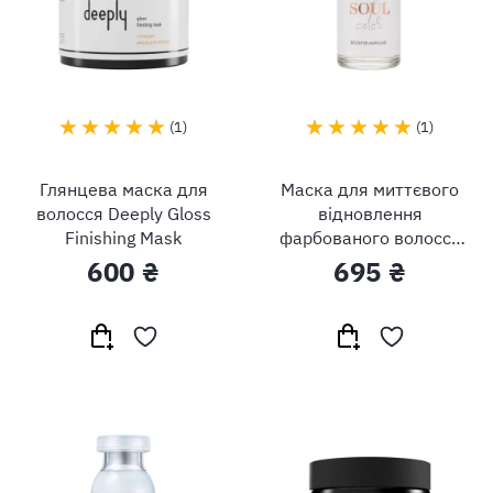
1
1
Глянцева маска для
Маска для миттєвого
волосся Deeply Gloss
відновлення
Finishing Mask
фарбованого волосся
Brae Soul Color Power
600 ₴
695 ₴
Dose