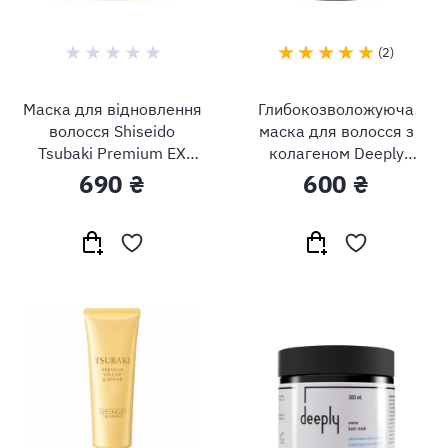
2
Маска для відновлення
Глибокозволожуюча
волосся Shiseido
маска для волосся з
Tsubaki Premium EX
колагеном Deeply
Repair Mask
Collageno Hydrating Hair
690 ₴
600 ₴
Mask