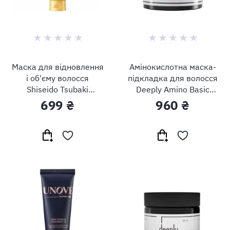
Маска для відновлення
Амінокислотна маска-
і об'єму волосся
підкладка для волосся
Shiseido Tsubaki
Deeply Amino Basic
Premium Volume &
Mask
699 ₴
960 ₴
Repair Treatment