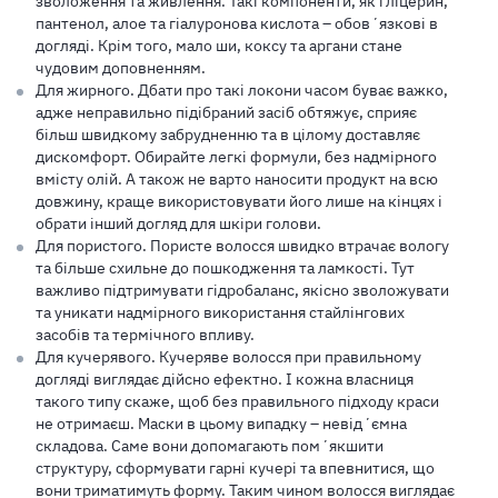
зволоження та живлення. Такі компоненти, як гліцерин,
пантенол, алое та гіалуронова кислота – обовʼязкові в
догляді. Крім того, мало ши, коксу та аргани стане
чудовим доповненням.
Для жирного. Дбати про такі локони часом буває важко,
адже неправильно підібраний засіб обтяжує, сприяє
більш швидкому забрудненню та в цілому доставляє
дискомфорт. Обирайте легкі формули, без надмірного
вмісту олій. А також не варто наносити продукт на всю
довжину, краще використовувати його лише на кінцях і
обрати інший догляд для шкіри голови.
Для пористого. Пористе волосся швидко втрачає вологу
та більше схильне до пошкодження та ламкості. Тут
важливо підтримувати гідробаланс, якісно зволожувати
та уникати надмірного використання стайлінгових
засобів та термічного впливу.
Для кучерявого. Кучеряве волосся при правильному
догляді виглядає дійсно ефектно. І кожна власниця
такого типу скаже, щоб без правильного підходу краси
не отримаєш. Маски в цьому випадку – невідʼємна
складова. Саме вони допомагають помʼякшити
структуру, сформувати гарні кучері та впевнитися, що
вони триматимуть форму. Таким чином волосся виглядає