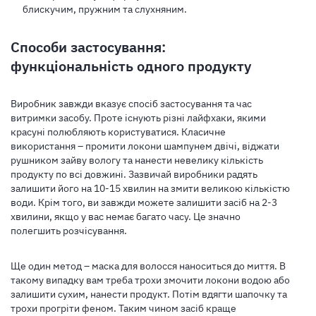
блискучим, пружним та слухняним.
Способи застосування:
функціональність одного продукту
Виробник завжди вказує спосіб застосування та час
витримки засобу. Проте існують різні лайфхаки, якими
красуні полюбляють користуватися. Класичне
використання – промити локони шампунем двічі, віджати
рушником зайву вологу та нанести невелику кількість
продукту по всі довжині. Зазвичай виробники радять
залишити його на 10-15 хвилин на змити великою кількістю
води. Крім того, ви завжди можете залишити засіб на 2-3
хвилини, якщо у вас немає багато часу. Це значно
полегшить розчісування.
Ще один метод – маска для волосся наноситься до миття. В
такому випадку вам треба трохи змочити локони водою або
залишити сухим, нанести продукт. Потім вдягти шапочку та
трохи прогріти феном. Таким чином засіб краще