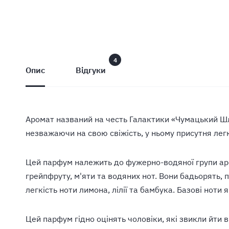
4
Опис
Відгуки
Аромат названий на честь Галактики «Чумацький Шлях
незважаючи на свою свіжість, у ньому присутня лег
Цей парфум належить до фужерно-водяної групи аром
грейпфруту, м'яти та водяних нот. Вони бадьорять, 
легкість ноти лимона, лілії та бамбука. Базові ноти
Цей парфум гідно оцінять чоловіки, які звикли йти 