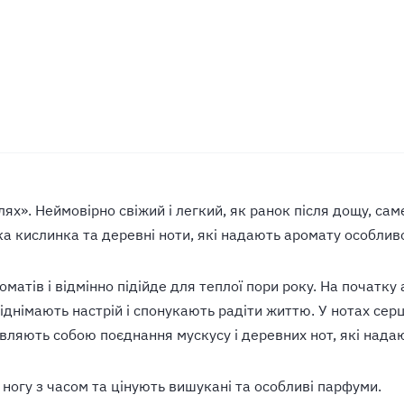
». Неймовірно свіжий і легкий, як ранок після дощу, саме
ка кислинка та деревні ноти, які надають аромату особлив
атів і відмінно підійде для теплої пори року. На початк
піднімають настрій і спонукають радіти життю. У нотах сер
 являють собою поєднання мускусу і деревних нот, які надаю
в ногу з часом та цінують вишукані та особливі парфуми.