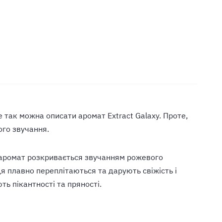
 так можна описати аромат Extract Galaxy. Проте,
ого звучання.
у аромат розкривається звучанням рожевого
ця плавно переплітаються та дарують свіжість і
ть пікантності та пряності.