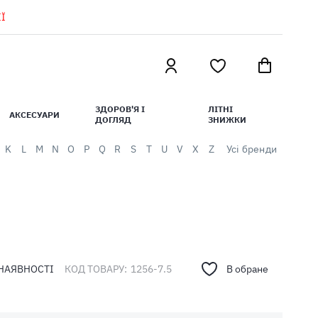
Ї
ЗДОРОВ'Я І
ЛІТНІ
АКСЕСУАРИ
ДОГЛЯД
ЗНИЖКИ
K
L
M
N
O
P
Q
R
S
T
U
V
X
Z
Усі бренди
 НАЯВНОСТІ
КОД ТОВАРУ:
1256-7.5
В обране