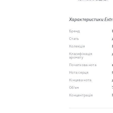
Характеристики
Extr
Бренд
Стать
Колекція
Класифікація
аромату
Початкова нота
Нота серця
Кінцева нота
Об'єм
Концентрація