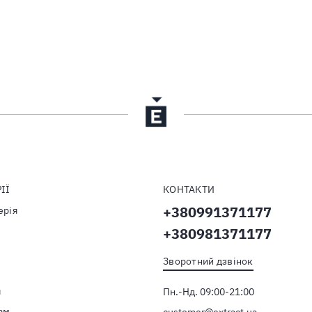
ІЇ
КОНТАКТИ
+380991371177
рія
+380981371177
Зворотний дзвінок
я
Пн.-Нд. 09:00-21:00
ам