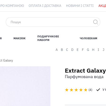
ПРО КОМПАНІЮ
ОПЛАТА І ДОСТАВКА
НОВИНИ І СТАТТІ
АКЦІ
ПОДАРУНКОВІ
Я
МАКІЯЖ
ЧОЛОВІКАМ
НАБОРИ
A
B
C
D
E
F
G
H
I
J
ct Galaxy
Extract Galaxy
Парфумована вода
У
4