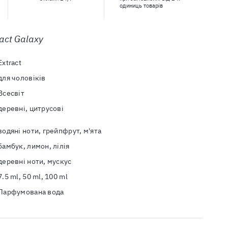
одиниць товарів
act Galaxy
Extract
для чоловіків
Всесвіт
деревні, цитрусові
водяні ноти, грейпфрут, м'ята
бамбук, лимон, лілія
деревні ноти, мускус
7.5 ml, 50 ml, 100 ml
Парфумована вода