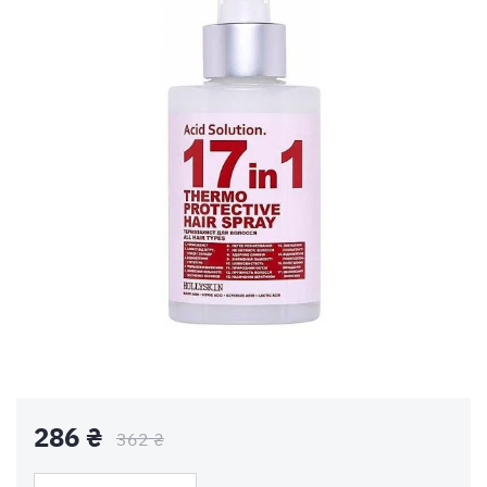
286 ₴
362 ₴