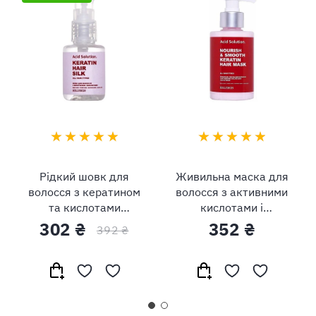
Рідкий шовк для
Живильна маска для
волосся з кератином
волосся з активними
та кислотами
кислотами і
Hollyskin Acid Solution
кератином Hollyskin
302 ₴
352 ₴
392 ₴
Keratin Hair Silk
Acid Solution
Nourishing & Smooth
Keratin Hair Mask