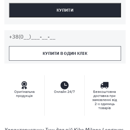
КУПИТИ
КУПИТИ В ОДИН КЛІК
Оригінальна
Онлайн 24/7
Безкоштовна
продукція
доставка при
замовленні від
2-х одиниць
товарів
Характеристики
Туш для вій Kiko Milano Longeyes