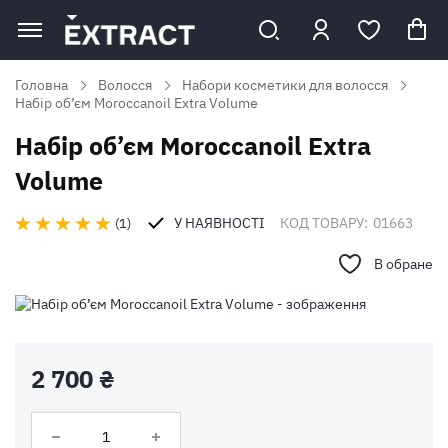
Головна
Волосся
Набори косметики для волосся
Набір об’єм Moroccanoil Extra Volumе
Набір об’єм Moroccanoil Extra
Volumе
У НАЯВНОСТІ
КОД ТОВАРУ:
01663
1
В обране
2 700 ₴