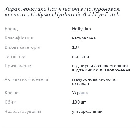
Характеристики
Патчі під очі з гіалуроновою
кислотою Hollyskin Hyaluronic Acid Eye Patch
Бренд
Hollyskin
Класифікація
натуральна
Вікова категорія
18+
Тип шкіри
всі типи
Призначення
від перших ознак старіння,
від темних кіл, зволоження
Активні компоненти
гіалуронова кислота,
сквалан
Країна
Україна
Об'єм
100 шт
Час застосування
універсальний