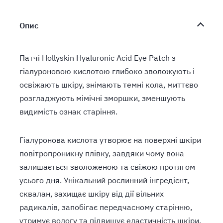
Опис
Патчі Hollyskin Hyaluronic Acid Eye Patch з
гіалуроновою кислотою глибоко зволожують і
освіжають шкіру, знімають темні кола, миттєво
розгладжують мімічні зморшки, зменшують
видимість ознак старіння.
Гіалуронова кислота утворює на поверхні шкіри
повітропроникну плівку, завдяки чому вона
залишається зволоженою та свіжою протягом
усього дня. Унікальний рослинний інгредієнт,
сквалан, захищає шкіру від дії вільних
радикалів, запобігає передчасному старінню,
утримує вологу та підвищує еластичність шкіри.