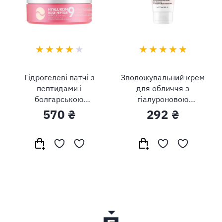
Гідрогелеві патчі з
Зволожувальний крем
пептидами і
для обличчя з
болгарською
гіалуроновою
трояндою Medi-Peel
кислотою Hollyskin
570 ₴
292 ₴
Hyaluron Rose Peptide
Hyaluronic Acid Face
9 Ampoule Eye Patch
Cream