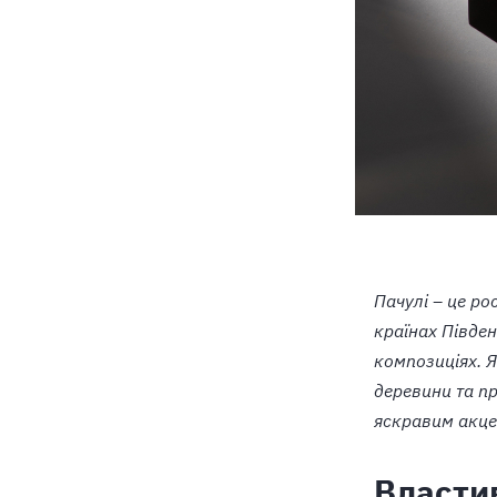
Пачулі – це ро
країнах Півден
композиціях. Я
деревини та п
яскравим акце
Власти