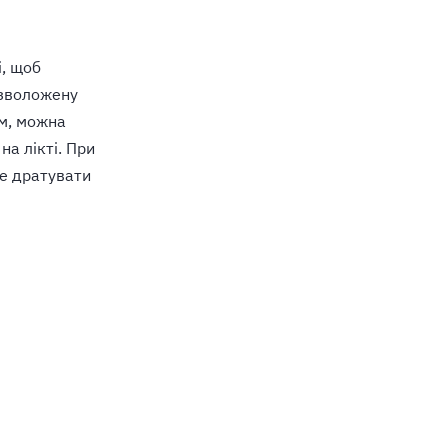
і, щоб
 зволожену
им, можна
на лікті. При
не дратувати