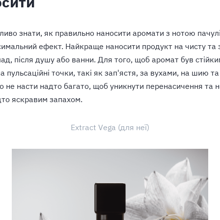
осити
жливо знати, як правильно наносити аромати з нотою пачул
имальний ефект. Найкраще наносити продукт на чисту та
ад, після душу або ванни. Для того, щоб аромат був стійк
а пульсаційні точки, такі як зап'ястя, за вухами, на шию та 
о не насти надто багато, щоб уникнути перенасичення та 
то яскравим запахом.
Extract Vega (для неї)