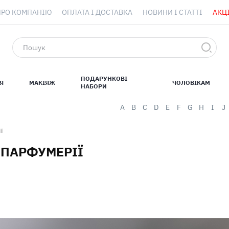
ПРО КОМПАНІЮ
ОПЛАТА І ДОСТАВКА
НОВИНИ І СТАТТІ
АКЦІ
ПОДАРУНКОВІ
Я
МАКІЯЖ
ЧОЛОВІКАМ
НАБОРИ
A
B
C
D
E
F
G
H
I
J
ї
В ПАРФУМЕРІЇ