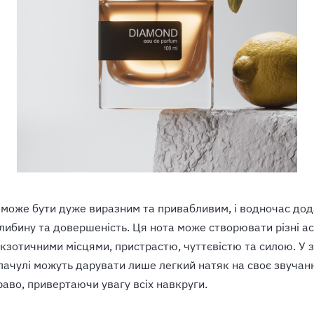
 може бути дуже виразним та привабливим, і водночас до
либину та довершеність. Ця нота може створювати різні асо
екзотичними місцями, пристрастю, чуттєвістю та силою. У 
 пачулі можуть дарувати лише легкий натяк на своє звучанн
раво, привертаючи увагу всіх навкруги.