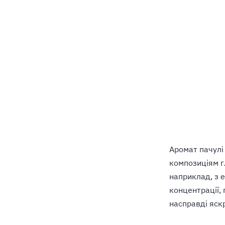
Аромат пачулі
композиціям г
наприклад, з 
концентрації,
насправді яск