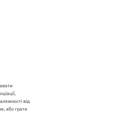
давати
ціації,
залежності від
я, або грати