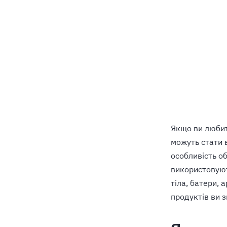
Якщо ви любите
можуть стати 
особливість об
використовуют
тіла, батери, 
продуктів ви 