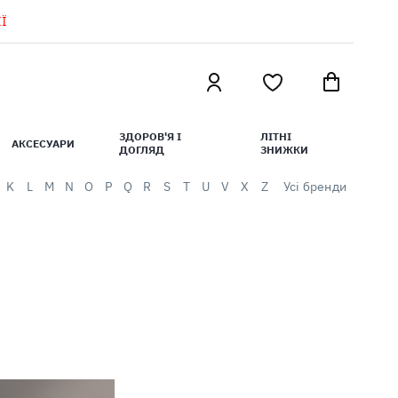
Ї
ЗДОРОВ'Я І
ЛІТНІ
АКСЕСУАРИ
ДОГЛЯД
ЗНИЖКИ
K
L
M
N
O
P
Q
R
S
T
U
V
X
Z
Усі бренди