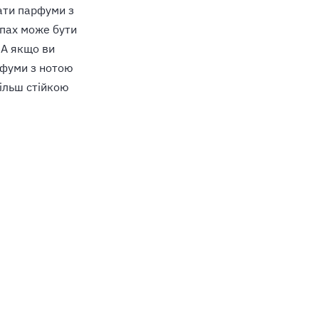
ати парфуми з
апах може бути
 А якщо ви
рфуми з нотою
більш стійкою