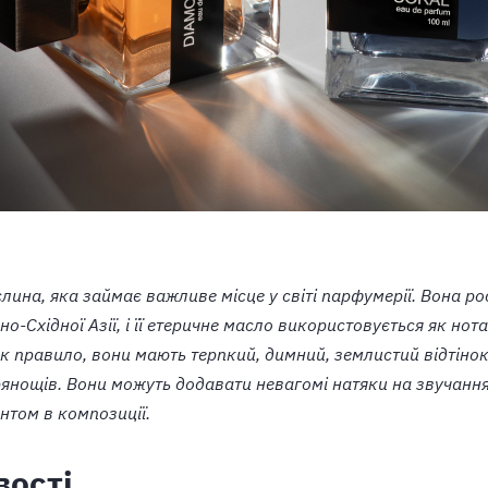
слина, яка займає важливе місце у світі парфумерії. Вона ро
но-Східної Азії, і її етеричне масло використовується як нот
к правило, вони мають терпкий, димний, землистий відтіно
рянощів. Вони можуть додавати невагомі натяки на звучання
нтом в композиції.
вості