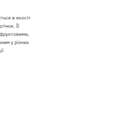
ється в якості
тінок. Її
з фруктовими,
ним у різних
ії