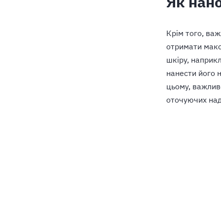
Як нан
Крім того, ва
отримати макс
шкіру, наприкл
нанести його н
цьому, важлив
оточуючих над