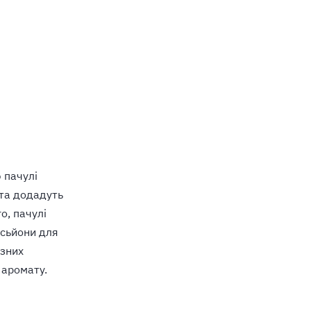
 пачулі
та додадуть
о, пачулі
осьйони для
ізних
о аромату.