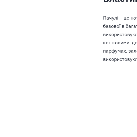
Пачулі – це но
базової в бага
використовують
квітковими, д
парфумах, зале
використовую