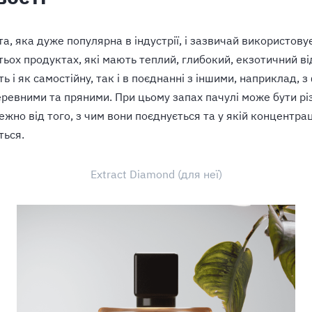
та, яка дуже популярна в індустрії, і зазвичай використову
тьох продуктах, які мають теплий, глибокий, екзотичний від
 і як самостійну, так і в поєднанні з іншими, наприклад, 
еревними та пряними. При цьому запах пачулі може бути різ
жно від того, з чим вони поєднується та у якій концентрац
ться.
Extract Diamond (для неї)