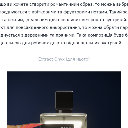
що ви хочете створити романтичний образ, то можна вибр
 поєднуються з квітковими та фруктовими нотами. Такий з
 та ніжним, ідеальним для особливих вечірок та зустрічей.
кт для повсякденного використання, то можна обрати па
оєднується з деревними та пряними. Така композиція буде 
деальною для робочих днів та відповідальних зустрічей.
Extract Onyx (для нього)