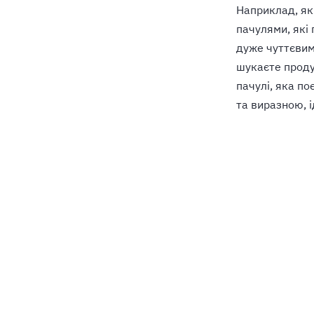
Наприклад, як
пачулями, які
дуже чуттєвим
шукаєте проду
пачулі, яка п
та виразною, і