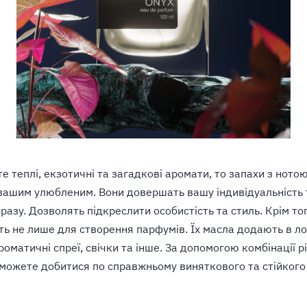
 теплі, екзотичні та загадкові аромати, то запахи з нотою
вашим улюбленим. Вони довершать вашу індивідуальність 
разу. Дозволять підкреслити особистість та стиль. Крім тог
ь не лише для створення парфумів. Їх масла додають в л
ароматичні спреї, свічки та інше. За допомогою комбінації р
зможете добитися по справжньому виняткового та стійког