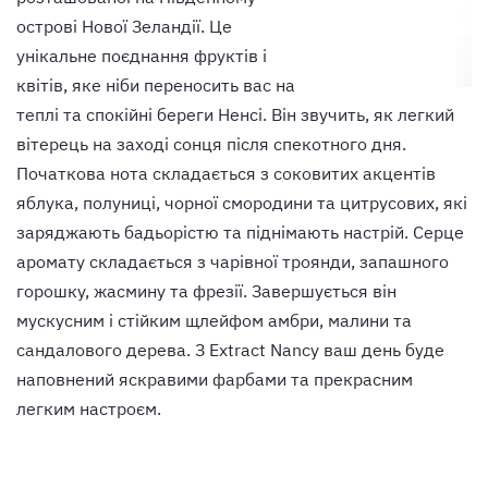
острові Нової Зеландії. Це
унікальне поєднання фруктів і
квітів, яке ніби переносить вас на
теплі та спокійні береги Ненсі. Він звучить, як легкий
вітерець на заході сонця після спекотного дня.
Початкова нота складається з соковитих акцентів
яблука, полуниці, чорної смородини та цитрусових, які
заряджають бадьорістю та піднімають настрій. Серце
аромату складається з чарівної троянди, запашного
горошку, жасмину та фрезії. Завершується він
мускусним і стійким щлейфом амбри, малини та
сандалового дерева. З Extract Nancy ваш день буде
наповнений яскравими фарбами та прекрасним
легким настроєм.