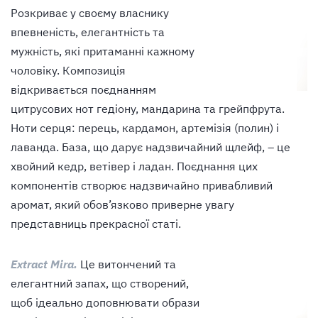
Розкриває у своєму власнику
впевненість, елегантність та
мужність, які притаманні кажному
чоловіку. Композиція
відкривається поєднанням
цитрусових нот гедіону, мандарина та грейпфрута.
Ноти серця: перець, кардамон, артемізія (полин) і
лаванда. База, щ
о дарує надзвичайний щлейф, – це
хвойний кедр, ветівер і ладан. Поєднання цих
компонентів створює надзвичайно привабливий
аромат, який обов’язково приверне увагу
представниць прекрасної статі.
Extract Mira.
Це витончений та
елегантний запах, що створений,
щоб ідеально доповнювати образи