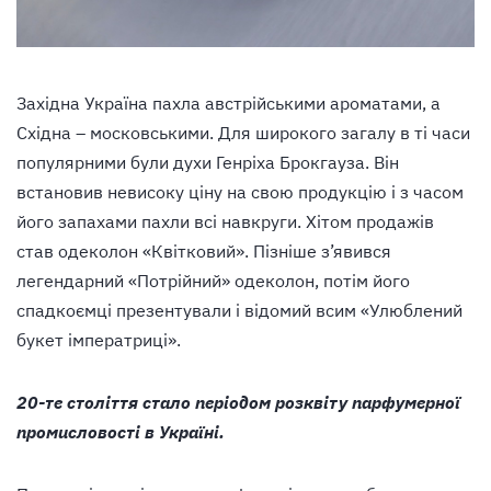
Західна Україна пахла австрійськими ароматами, а
Східна – московськими. Для широкого загалу в ті часи
популярними були духи Генріха Брокгауза. Він
встановив невисоку ціну на свою продукцію і з часом
його запахами пахли всі навкруги. Хітом продажів
став одеколон «Квітковий». Пізніше з’явився
легендарний «Потрійний» одеколон, потім його
спадкоємці презентували і відомий всим «Улюблений
букет імператриці».
20-те століття стало періодом розквіту парфумерної
промисловості в Україні.