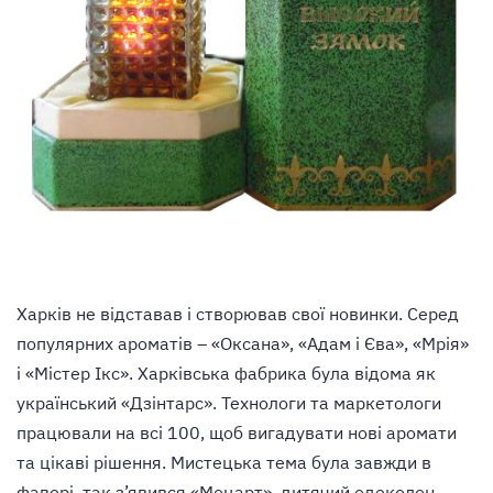
Харків не відставав і створював свої новинки. Серед
популярних ароматів – «Оксана», «Адам і Єва», «Мрія»
і «Містер Ікс». Харківська фабрика була відома як
український «Дзінтарс». Технологи та маркетологи
працювали на всі 100, щоб вигадувати нові аромати
та цікаві рішення. Мистецька тема була завжди в
фаворі, так з’явився «Моцарт», дитячий одеколон