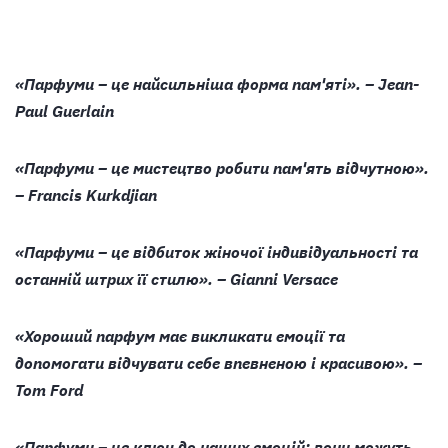
«Парфуми – це найсильніша форма пам'яті». – Jean-
Paul Guerlain
«Парфуми – це мистецтво робити пам'ять відчутною».
– Francis Kurkdjian
«Парфуми – це відбиток жіночої індивідуальності та
останній штрих її стилю». – Gianni Versace
«Хороший парфум має викликати емоції та
допомогати відчувати себе впевненою і красивою». –
Tom Ford
«Парфуми – це ключ до наших емоцій; вони можуть