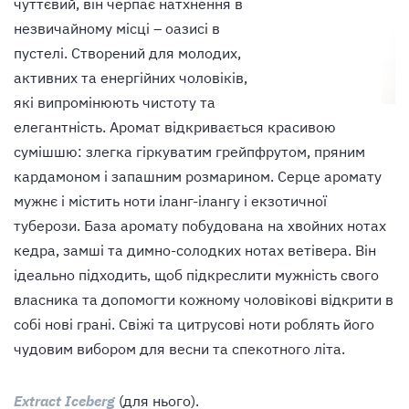
чуттєвий, він черпає натхнення в
незвичайному місці – оазисі в
пустелі. Створений для молодих,
активних та енергійних чоловіків,
які випромінюють чистоту та
елегантність. Аромат відкривається красивою
сумішшю: злегка гіркуватим грейпфрутом, пряним
кардамоном і запашним розмарином. Серце аромату
мужнє і містить ноти іланг-ілангу і екзотичної
туберози. База аромату побудована на хвойних нотах
кедра, замші та димно-солодких нотах ветівера. Він
ідеально підходить, щоб підкреслити мужність свого
власника та допомогти кожному чоловікові відкрити в
собі нові грані. Свіжі та цитрусові ноти роблять його
чудовим вибором для весни та спекотного літа.
Extract Iceberg
(для нього).