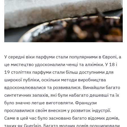
У середні віки парфуми стали популярними в Європі, а
це мистецтво удосконалили ченці та алхіміки. У 18 і
19 століттях парфуми стали більш доступними для
широкої публіки, оскільки методи виробництва
вдосконалювалися та розвивалися. Винайшли багато
синтетичних запахів, які були набагато дешевші та їх
було значно легше виготовляти. Французи
прославилися своїм внеском у розвиток індустрії.
Саме в цей час було засновано багато відомих домів,
таких як Guerlain. Багато модних домів розширювали