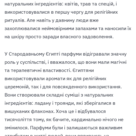
натуральних інгредієнтів: квітів, трав та спецій, і
використовувалися в першу чергу для релігійних
ритуалів. Але навіть у давнину люди вже
захоплювалися неймовірними запахами та наносили їх
на шкіру просто заради власного задоволення.
У Стародавньому Єгипті парфуми відігравали значну
роль у суспільстві, і вважалося, що вони мали магічні
та терапевтичні властивості. Єгиптяни
використовували аромати як для релігійних
церемоній, так і для повсякденного використання.
Вони створювали складні суміші з натуральних
інгредієнтів: ладану і троянди, які зберігалися в
вишуканих флаконах. Хоча це і відбувалося
тисячоліття тому, як бачите, кардинально нічого не
змінилося. Парфуми були і залишаються важливим
атрибутом в житті людей, вони впливають на